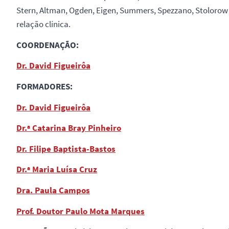
Stern, Altman, Ogden, Eigen, Summers, Spezzano, Stolorow e
relação clínica.
COORDENAÇÃO:
Dr. David Figueirôa
FORMADORES:
Dr. David Figueirôa
Dr.ª Catarina Bray Pinheiro
Dr. Filipe Baptista-Bastos
Dr.ª Maria Luísa Cruz
Dra. Paula Campos
Prof. Doutor Paulo Mota Marques