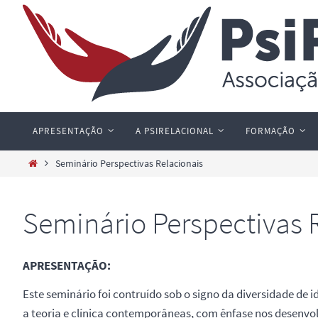
Skip
to
content
Skip
APRESENTAÇÃO
A PSIRELACIONAL
FORMAÇÃO
to
content
Home
Seminário Perspectivas Relacionais
Seminário Perspectivas 
APRESENTAÇÃO:
Este seminário foi contruído sob o signo da diversidade de 
a teoria e clínica contemporâneas, com ênfase nos desenvol